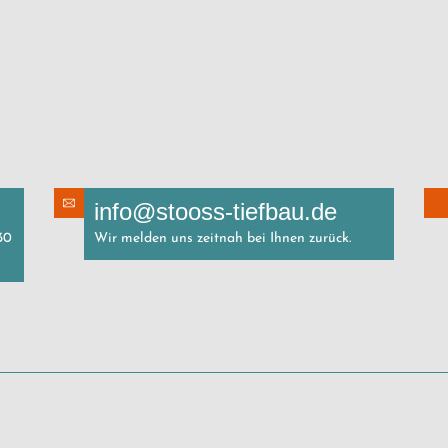
info@stooss-tiefbau.de
30
Wir melden uns zeitnah bei Ihnen zurück.